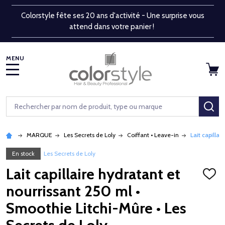
Colorstyle fête ses 20 ans d'activité - Une surprise vous
attend dans votre panier !
MENU
Rechercher
RE
MARQUE
Les Secrets de Loly
Coiffant • Leave-in
Lait capilla
En stock
Les Secrets de Loly
Lait capillaire hydratant et
AJOU
À
nourrissant 250 ml •
LA
LISTE
Smoothie Litchi-Mûre • Les
D'ENV