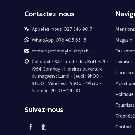
Début
Contactez-nous
Navig
du
pied
Appelez-nous: 027 346 90 71
Mentions
de
WhatsApp: 076 405 85 15
Magasin
page
contact@colorstyle-shop.ch
Qui som
Colorstyle Sàrl • route des Rottes 8 •
Livraison
1964 Conthey • Horaires ouverture
Conditio
du magasin : Lundi – jeudi : 9h00 –
18h30 • Vendredi : 9h00 - 19h30 •
Achat pou
Samedi : 9h00 – 17h00
Politique
Fournisse
Suivez-nous
Propriété
Contact