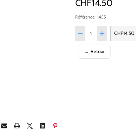
CHF14.50
Référence:
1455
Quantité:
RÉDUIRE LA QUANTITÉ D
AUGMENTER LA 
CHF14.50
← Retour