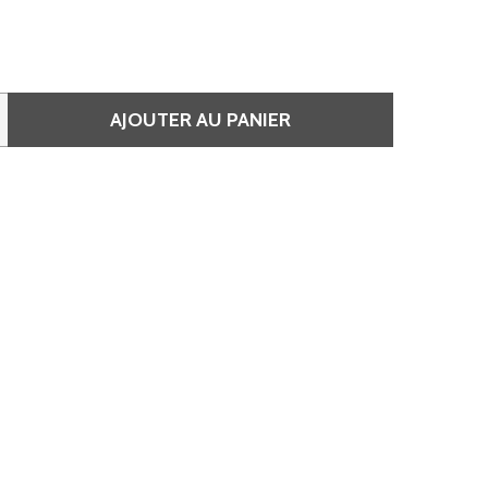
AJOUTER AU PANIER
E LAQUE PROFESSIONNELLE FIXATION FORTE LONGUE DUR
QUANTITÉ DE LAQUE PROFESSIONNELLE FIXATION FORTE 