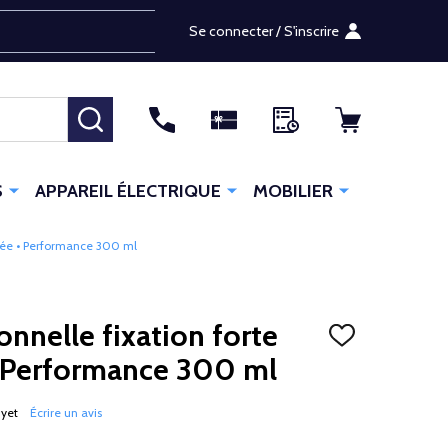
Se connecter / S'inscrire
RECHERCHER
S
APPAREIL ÉLECTRIQUE
MOBILIER
urée • Performance 300 ml
nnelle fixation forte
AJOUTER
À
• Performance 300 ml
LA
LISTE
D'ENVIES
 yet
Écrire un avis