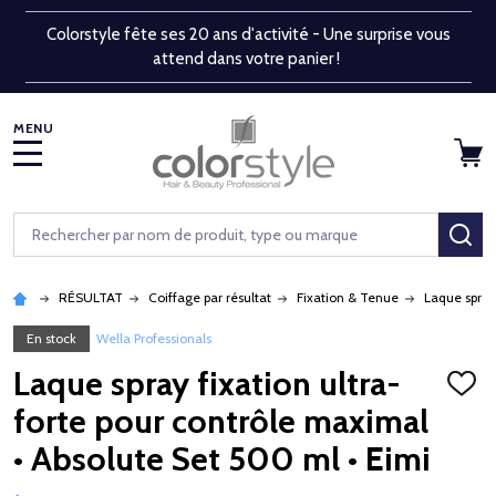
Colorstyle fête ses 20 ans d'activité - Une surprise vous
attend dans votre panier !
MENU
Rechercher
RE
RÉSULTAT
Coiffage par résultat
Fixation & Tenue
Laque spray
En stock
Wella Professionals
Laque spray fixation ultra-
AJOU
À
forte pour contrôle maximal
LA
LISTE
• Absolute Set 500 ml • Eimi
D'ENV