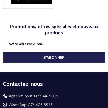
Promotions, offres spéciales et nouveaux
produits
Adresse
e-
mail
S’ABONNER
Début
Contactez-nous
du
Appelez-nous: 027 346 90 71
pied
de
WhatsApp: 076 405 85 15