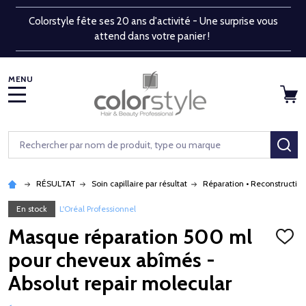
Colorstyle fête ses 20 ans d'activité - Une surprise vous
attend dans votre panier !
MENU
Rechercher
RE
RÉSULTAT
Soin capillaire par résultat
Réparation • Reconstructio
En stock
L'Oréal Professionnel
Masque réparation 500 ml
AJOU
À
pour cheveux abîmés -
LA
LISTE
Absolut repair molecular
D'ENV