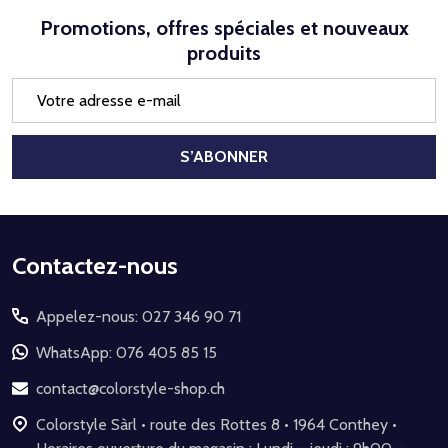
Promotions, offres spéciales et nouveaux
produits
Adresse
e-
mail
S’ABONNER
Début
Contactez-nous
du
Appelez-nous: 027 346 90 71
pied
de
WhatsApp: 076 405 85 15
page
contact@colorstyle-shop.ch
Colorstyle Sàrl • route des Rottes 8 • 1964 Conthey •