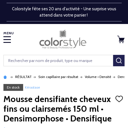
Colorstyle fête ses 20 ans d'activité - Une surprise vous
attend dans votre panier !
MENU
Rechercher
RE
RÉSULTAT
Soin capillaire par résultat
Volume • Densité
Densit
En stock
Kérastase
Mousse densifiante cheveux
AJOU
À
fins ou clairsemés 150 ml •
LA
LISTE
Densimorphose • Densifique
D'ENV