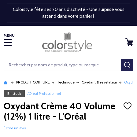
Colorstyle fête ses 20 ans d'activité - Une surprise vous
attend dans votre panier !
MENU
Rechercher
RE
PRODUIT COIFFURE
Technique
Oxydant & révélateur
Oxydant
En stock
L'Oréal Professionnel
Oxydant Crème 40 Volume
AJOU
À
(12%) 1 litre - L'Oréal
LA
LISTE
D'ENV
Écrire un avis