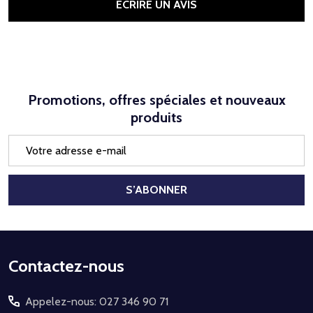
ÉCRIRE UN AVIS
Promotions, offres spéciales et nouveaux
produits
Adresse
e-
mail
S’ABONNER
Début
Contactez-nous
du
Appelez-nous: 027 346 90 71
pied