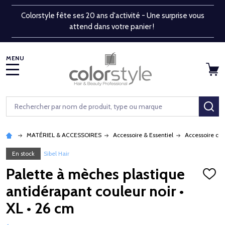
Colorstyle fête ses 20 ans d'activité - Une surprise vous
attend dans votre panier !
MENU
Rechercher
RE
MATÉRIEL & ACCESSOIRES
Accessoire & Essentiel
Accessoire co
En stock
Sibel Hair
Palette à mèches plastique
AJOU
À
antidérapant couleur noir •
LA
LISTE
XL • 26 cm
D'ENV