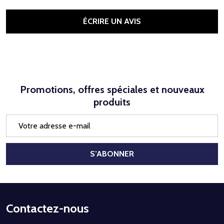
ÉCRIRE UN AVIS
Promotions, offres spéciales et nouveaux
produits
Adresse
e-
mail
S’ABONNER
Début
Contactez-nous
du