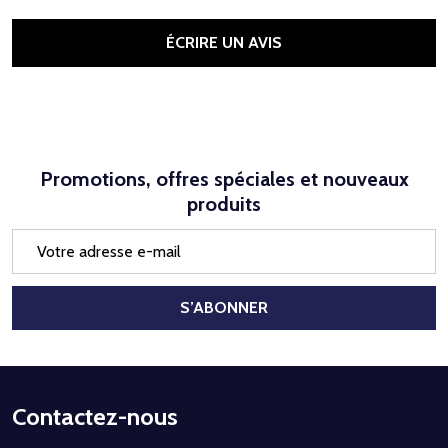
ÉCRIRE UN AVIS
Promotions, offres spéciales et nouveaux
produits
Adresse
e-
mail
S’ABONNER
Début
Contactez-nous
du