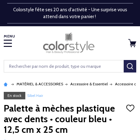
Colorstyle fête ses 20 ans d'activité - Une surprise vous
attend dans votre panier !
MENU
Rechercher
RE
MATÉRIEL & ACCESSOIRES
Accessoire & Essentiel
Accessoire co
En stock
Sibel Hair
Palette à mèches plastique
AJOU
À
avec dents • couleur bleu •
LA
LISTE
12,5 cm x 25 cm
D'ENV