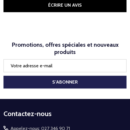
ÉCRIRE UN AVIS
Promotions, offres spéciales et nouveaux
produits
Adresse
e-
mail
S’ABONNER
Début
Contactez-nous
du
Appelez-nous: 027 346 90 71