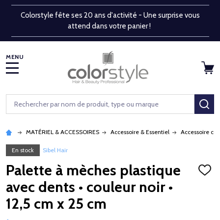
Colorstyle fête ses 20 ans d'activité - Une surprise vous
attend dans votre panier !
MENU
Rechercher
RE
MATÉRIEL & ACCESSOIRES
Accessoire & Essentiel
Accessoire co
En stock
Sibel Hair
Palette à mèches plastique
AJOU
À
avec dents • couleur noir •
LA
LISTE
12,5 cm x 25 cm
D'ENV