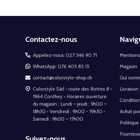
Début
Contactez-nous
Navig
du
pied
Appelez-nous: 027 346 90 71
Mentions
de
WhatsApp: 076 405 85 15
Magasin
page
contact@colorstyle-shop.ch
Qui som
Colorstyle Sàrl • route des Rottes 8 •
Livraison
1964 Conthey • Horaires ouverture
Conditio
du magasin : Lundi – jeudi : 9h00 –
18h30 • Vendredi : 9h00 - 19h30 •
Achat pou
Samedi : 9h00 – 17h00
Politique
Fournisse
Suivez-nous