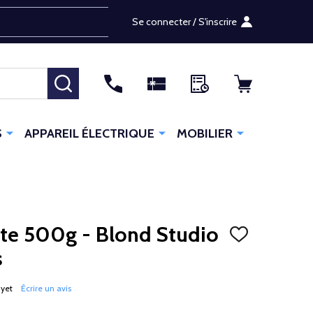
Se connecter / S'inscrire
RECHERCHER
S
APPAREIL ÉLECTRIQUE
MOBILIER
te 500g - Blond Studio
AJOUTER
À
s
LA
LISTE
D'ENVIES
 yet
Écrire un avis