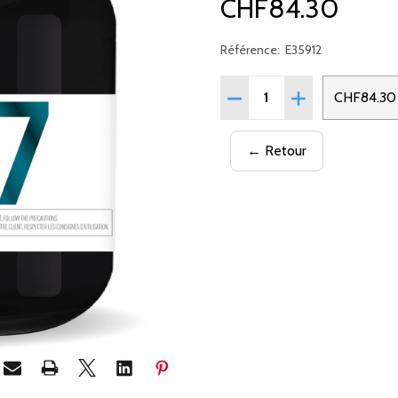
CHF84.30
Référence:
E35912
Quantité:
RÉDUIRE LA QUANTITÉ D
AUGMENTER LA 
CHF84.30
← Retour