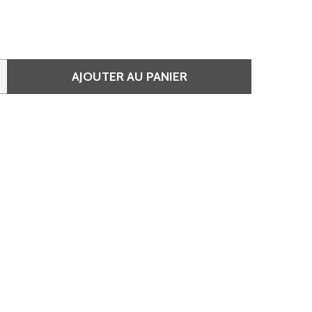
AJOUTER AU PANIER
E PÂTE DÉCOLORANTE 500G - BLOND STUDIO 7 PLATINUM 
QUANTITÉ DE PÂTE DÉCOLORANTE 500G - BLOND STUDIO 