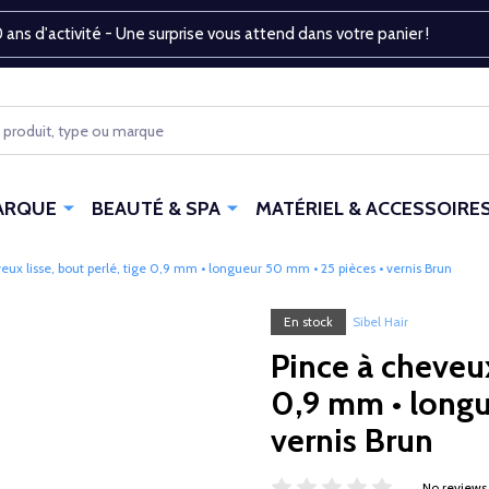
 ans d'activité - Une surprise vous attend dans votre panier !
ARQUE
BEAUTÉ & SPA
MATÉRIEL & ACCESSOIRE
eux lisse, bout perlé, tige 0,9 mm • longueur 50 mm • 25 pièces • vernis Brun
En stock
Sibel Hair
Pince à cheveux
0,9 mm • longu
vernis Brun
No reviews