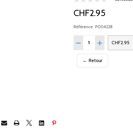
CHF2.95
Référence:
P004228
Quantité:
CHF2.95
← Retour