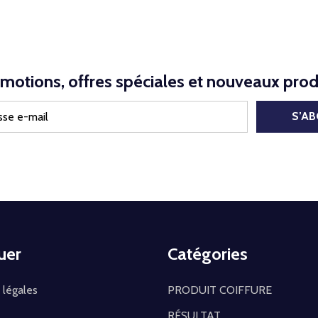
motions, offres spéciales et nouveaux prod
S’A
uer
Catégories
 légales
PRODUIT COIFFURE
RÉSULTAT