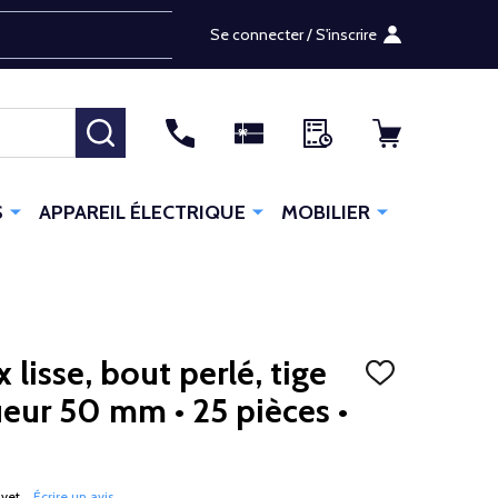
Se connecter / S'inscrire
RECHERCHER
S
APPAREIL ÉLECTRIQUE
MOBILIER
 lisse, bout perlé, tige
AJOUTER
À
eur 50 mm • 25 pièces •
LA
LISTE
D'ENVIES
 yet
Écrire un avis