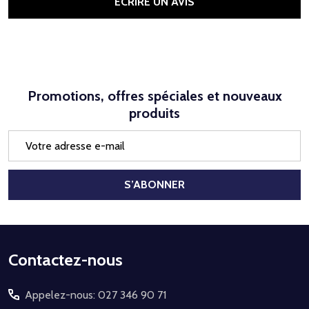
ÉCRIRE UN AVIS
Promotions, offres spéciales et nouveaux
produits
Adresse
e-
mail
S’ABONNER
Début
Contactez-nous
du
Appelez-nous: 027 346 90 71
pied