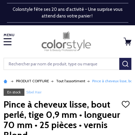
Colorstyle fête ses 20 ans d'activité - Une surprise vous
attend dans votre panier !
MENU
Rechercher
RE
PRODUIT COIFFURE
Tout l'assortiment
Pince à cheveux lisse, bou
En stock
Sibel Hair
Pince à cheveux lisse, bout
AJOU
À
perlé, tige 0,9 mm • longueur
LA
LISTE
70 mm • 25 pièces • vernis
D'ENV