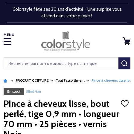
Colorstyle fête ses 20 ans d'activité - Une surprise vous
attend dans votre panier !
MENU
Rechercher
RE
PRODUIT COIFFURE
Tout l'assortiment
Pince à cheveux lisse, bou
En stock
Sibel Hair
Pince à cheveux lisse, bout
AJOU
À
perlé, tige 0,9 mm • longueur
LA
LISTE
70 mm • 25 pièces • vernis
D'ENV