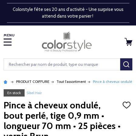
Colorstyle fête ses 20 ans d'activité - Une surprise vous
attend dans votre panier !
MENU
Rechercher
RE
PRODUIT COIFFURE
Tout l'assortiment
Pince à cheveux ondulé, b
En stock
Sibel Hair
Pince à cheveux ondulé,
AJOU
À
bout perlé, tige 0,9 mm •
LA
LISTE
longueur 70 mm • 25 pièces •
D'ENV