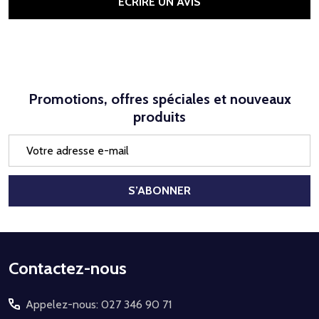
ÉCRIRE UN AVIS
Promotions, offres spéciales et nouveaux
produits
Adresse
e-
mail
S’ABONNER
Début
Contactez-nous
du
Appelez-nous: 027 346 90 71
pied