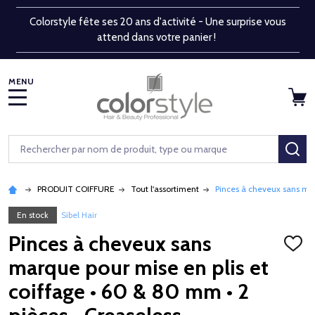
Colorstyle fête ses 20 ans d'activité - Une surprise vous
attend dans votre panier !
MENU
Rechercher
RE
PRODUIT COIFFURE
Tout l'assortiment
Pinces à cheveux sans mar
En stock
Sibel Hair
Pinces à cheveux sans
AJOU
À
marque pour mise en plis et
LA
LISTE
coiffage • 60 & 80 mm • 2
D'ENV