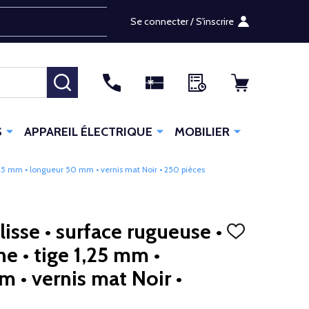
Se connecter / S'inscrire
RECHERCHER
S
APPAREIL ÉLECTRIQUE
MOBILIER
 1,25 mm • longueur 50 mm • vernis mat Noir • 250 pièces
lisse • surface rugueuse •
AJOUTER
À
ne • tige 1,25 mm •
LA
LISTE
 • vernis mat Noir •
D'ENVIES