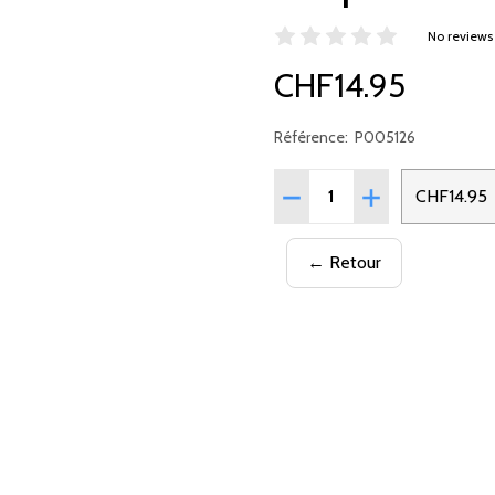
No reviews
CHF14.95
Référence:
P005126
Quantité:
RÉDUIRE LA QUANTITÉ DE 
AUGMENTER LA Q
CHF14.95
← Retour