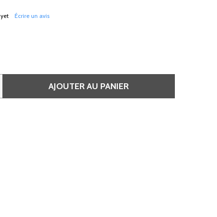
 yet
Écrire un avis
AJOUTER AU PANIER
PINCES GUICHES LISSE • SURFACE RUGUEUSE • BOUT PERLÉ R
UANTITÉ DE PINCES GUICHES LISSE • SURFACE RUGUEUSE • 