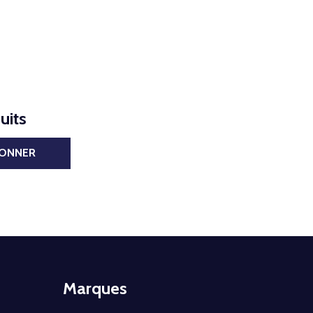
uits
BONNER
Marques