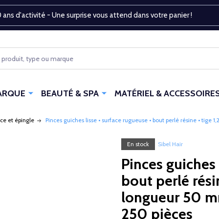
 ans d'activité - Une surprise vous attend dans votre panier !
ARQUE
BEAUTÉ & SPA
MATÉRIEL & ACCESSOIRE
nce et épingle
Pinces guiches lisse • surface rugueuse • bout perlé résine • tige
En stock
Sibel Hair
Pinces guiches 
bout perlé rési
longueur 50 mm
250 pièces