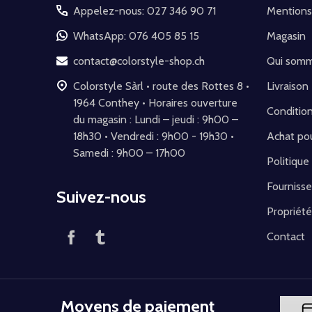
pied
Appelez-nous: 027 346 90 71
Mentions
de
WhatsApp: 076 405 85 15
Magasin
page
contact@colorstyle-shop.ch
Qui som
Colorstyle Sàrl • route des Rottes 8 •
Livraison
1964 Conthey • Horaires ouverture
Conditio
du magasin : Lundi – jeudi : 9h00 –
18h30 • Vendredi : 9h00 - 19h30 •
Achat pou
Samedi : 9h00 – 17h00
Politique
Fournisse
Suivez-nous
Propriété
Contact
Moyens de paiement