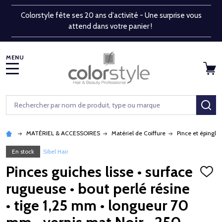
Colorstyle fête ses 20 ans d'activité - Une surprise vous
attend dans votre panier !
MENU
Rechercher
RE
MATÉRIEL & ACCESSOIRES
Matériel de Coiffure
Pince et épingle
En stock
Sibel Hair
Pinces guiches lisse • surface
AJOU
À
rugueuse • bout perlé résine
LA
LISTE
• tige 1,25 mm • longueur 70
D'ENV