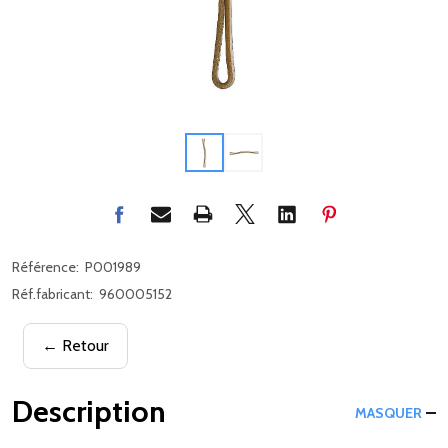
Référence:
P001989
Réf.fabricant:
960005152
← Retour
Description
MASQUER