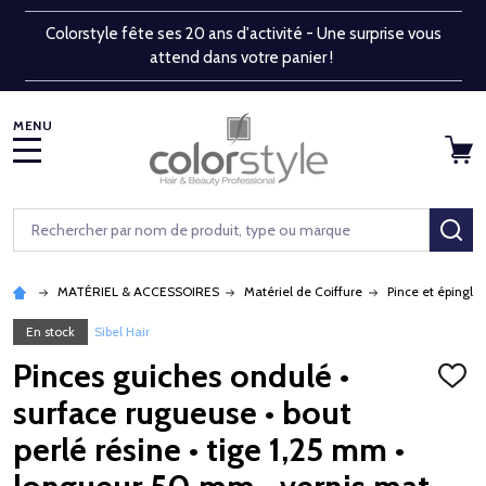
Colorstyle fête ses 20 ans d'activité - Une surprise vous
attend dans votre panier !
MENU
Rechercher
RE
MATÉRIEL & ACCESSOIRES
Matériel de Coiffure
Pince et épingle
En stock
Sibel Hair
Pinces guiches ondulé •
AJOU
À
surface rugueuse • bout
LA
LISTE
perlé résine • tige 1,25 mm •
D'ENV