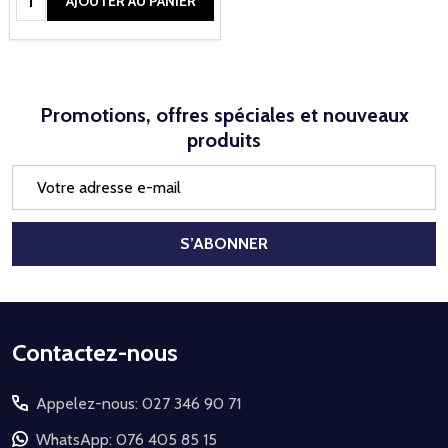
AJOUTER AU PANIER
Promotions, offres spéciales et nouveaux
produits
Adresse
e-
mail
S’ABONNER
Début
Contactez-nous
du
Appelez-nous: 027 346 90 71
pied
de
WhatsApp: 076 405 85 15