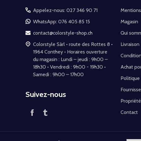
pied
Appelez-nous: 027 346 90 71
Mentions
de
WhatsApp: 076 405 85 15
Magasin
page
contact@colorstyle-shop.ch
Qui som
Colorstyle Sàrl • route des Rottes 8 •
Livraison
1964 Conthey • Horaires ouverture
Conditio
du magasin : Lundi – jeudi : 9h00 –
18h30 • Vendredi : 9h00 - 19h30 •
Achat pou
Samedi : 9h00 – 17h00
Politique
Fournisse
Suivez-nous
Propriété
Contact