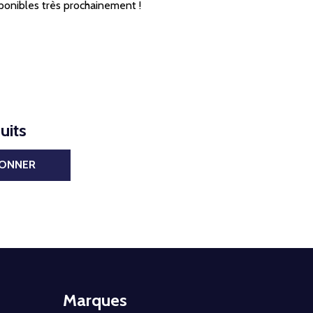
ponibles très prochainement !
uits
BONNER
Marques