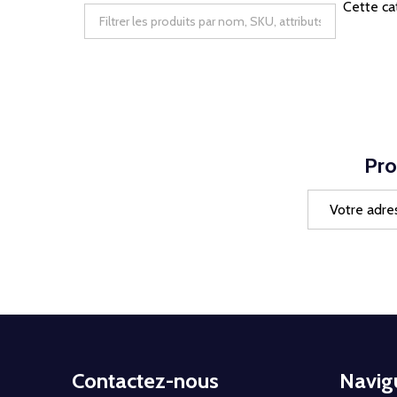
Cette ca
Pro
Adresse
e-
mail
Début
Contactez-nous
Navig
du