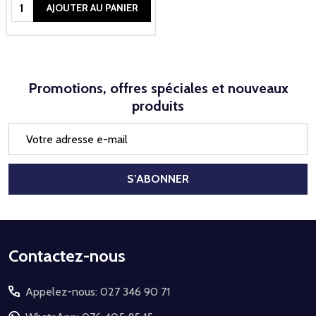
Quantité:
AJOUTER AU PANIER
Promotions, offres spéciales et nouveaux
produits
Adresse
e-
mail
S’ABONNER
Début
Contactez-nous
du
Appelez-nous: 027 346 90 71
pied