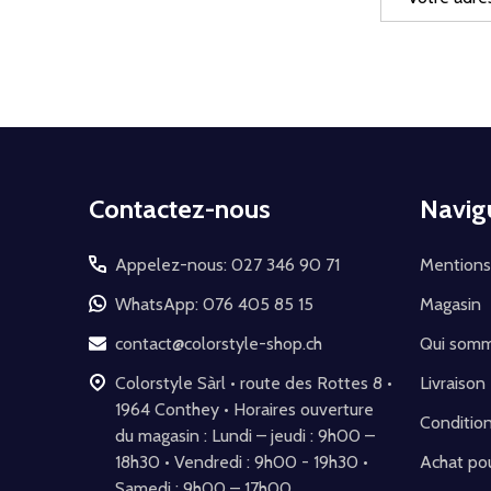
e-
mail
Début
Contactez-nous
Navig
du
pied
Appelez-nous: 027 346 90 71
Mentions
de
WhatsApp: 076 405 85 15
Magasin
page
contact@colorstyle-shop.ch
Qui som
Colorstyle Sàrl • route des Rottes 8 •
Livraison
1964 Conthey • Horaires ouverture
Conditio
du magasin : Lundi – jeudi : 9h00 –
18h30 • Vendredi : 9h00 - 19h30 •
Achat pou
Samedi : 9h00 – 17h00