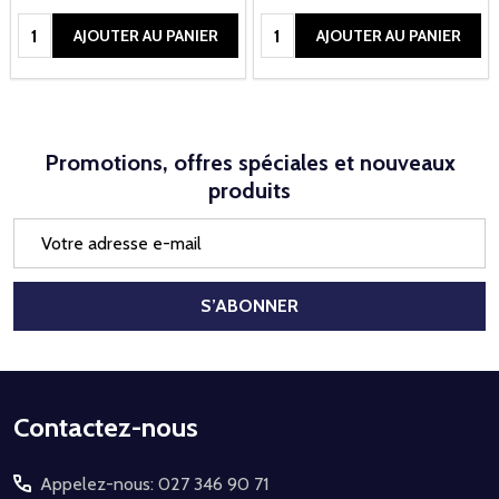
Quantité:
Quantité:
AJOUTER AU PANIER
AJOUTER AU PANIER
Promotions, offres spéciales et nouveaux
produits
Adresse
e-
mail
S’ABONNER
Début
Contactez-nous
du
Appelez-nous: 027 346 90 71
pied