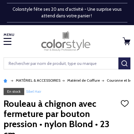
Colorstyle fête ses 20 ans d'activité - Une surprise vous
attend dans votre panier !
MENU
Rechercher
RE
MATÉRIEL & ACCESSOIRES
Matériel de Coiffure
Couronne et bou
En stock
Sibel Hair
Rouleau à chignon avec
AJOU
À
fermeture par bouton
LA
LISTE
pression • nylon Blond • 23
D'ENV