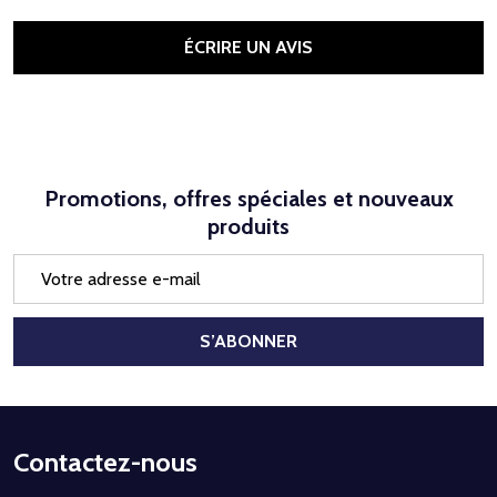
ÉCRIRE UN AVIS
Promotions, offres spéciales et nouveaux
produits
Adresse
e-
mail
S’ABONNER
Début
Contactez-nous
du