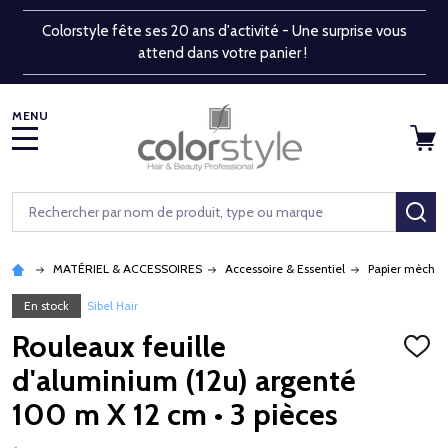
Colorstyle fête ses 20 ans d'activité - Une surprise vous
attend dans votre panier !
MENU
Rechercher
RE
MATÉRIEL & ACCESSOIRES
Accessoire & Essentiel
Papier mèche, 
En stock
Sibel Hair
Rouleaux feuille
AJOU
À
d'aluminium (12u) argenté
LA
LISTE
100 m X 12 cm • 3 pièces
D'ENV