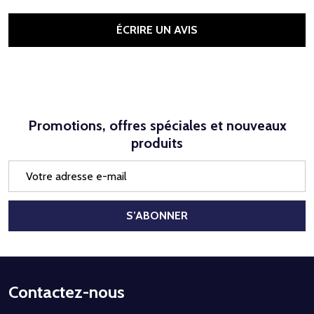
ÉCRIRE UN AVIS
Promotions, offres spéciales et nouveaux
produits
Adresse
e-
mail
S’ABONNER
Début
Contactez-nous
du