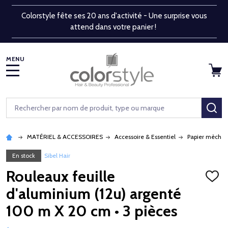
Colorstyle fête ses 20 ans d'activité - Une surprise vous
attend dans votre panier !
MENU
Rechercher
RE
MATÉRIEL & ACCESSOIRES
Accessoire & Essentiel
Papier mèche, 
En stock
Sibel Hair
Rouleaux feuille
AJOU
À
d'aluminium (12u) argenté
LA
LISTE
100 m X 20 cm • 3 pièces
D'ENV