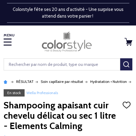
Colorstyle fête ses 20 ans d'activité - Une surprise vous
attend dans votre panier !
MENU
Rechercher
RE
RÉSULTAT
Soin capillaire par résultat
Hydratation • Nutrition
S
En stock
Wella Professionals
Shampooing apaisant cuir
AJOU
À
chevelu délicat ou sec 1 litre
LA
LISTE
- Elements Calming
D'ENV