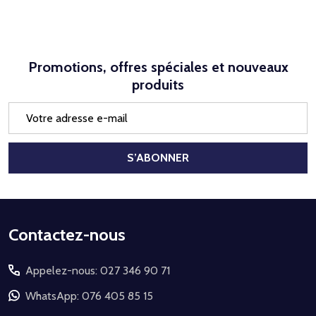
Promotions, offres spéciales et nouveaux
produits
Adresse
e-
mail
S’ABONNER
Début
Contactez-nous
du
Appelez-nous: 027 346 90 71
pied
de
WhatsApp: 076 405 85 15