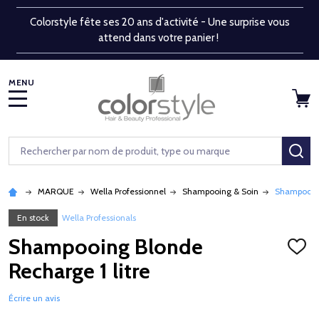
Colorstyle fête ses 20 ans d'activité - Une surprise vous
attend dans votre panier !
MENU
Rechercher
RE
MARQUE
Wella Professionnel
Shampooing & Soin
Shampooing
En stock
Wella Professionals
Shampooing Blonde
AJOU
À
Recharge 1 litre
LA
LISTE
D'ENV
Écrire un avis