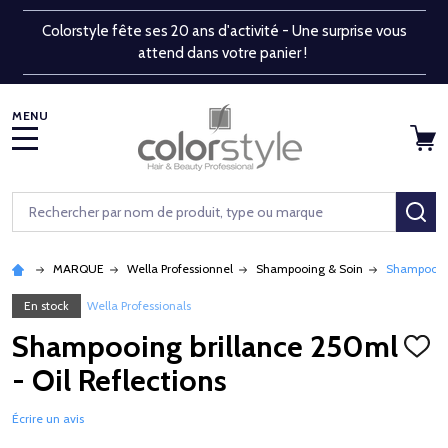
Colorstyle fête ses 20 ans d'activité - Une surprise vous
attend dans votre panier !
MENU
Rechercher
RE
MARQUE
Wella Professionnel
Shampooing & Soin
Shampooing 
En stock
Wella Professionals
Shampooing brillance 250ml
AJOU
À
- Oil Reflections
LA
LISTE
D'ENV
Écrire un avis