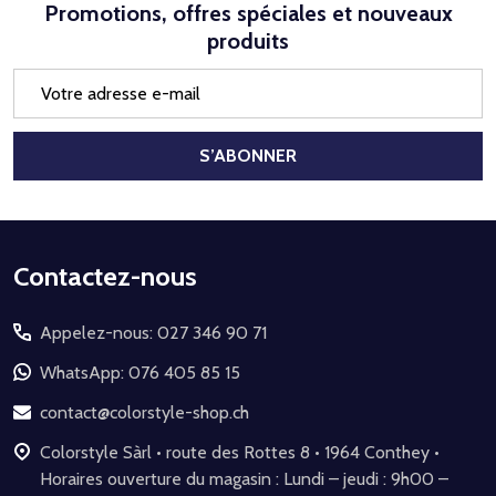
Promotions, offres spéciales et nouveaux
produits
Adresse
e-
mail
S’ABONNER
Début
Contactez-nous
du
Appelez-nous: 027 346 90 71
pied
de
WhatsApp: 076 405 85 15
page
contact@colorstyle-shop.ch
Colorstyle Sàrl • route des Rottes 8 • 1964 Conthey •
Horaires ouverture du magasin : Lundi – jeudi : 9h00 –