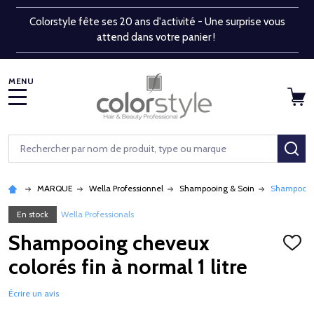
Colorstyle fête ses 20 ans d'activité - Une surprise vous
attend dans votre panier !
MENU
Rechercher
RE
MARQUE
Wella Professionnel
Shampooing & Soin
Shampooing 
En stock
Wella Professionals
Shampooing cheveux
AJOU
À
colorés fin à normal 1 litre
LA
LISTE
D'ENV
Écrire un avis