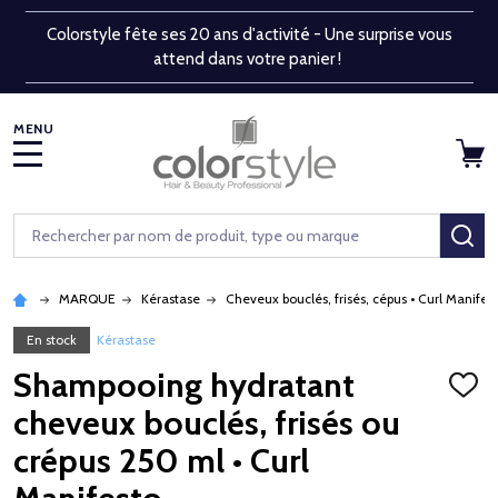
Colorstyle fête ses 20 ans d'activité - Une surprise vous
attend dans votre panier !
MENU
Rechercher
RE
MARQUE
Kérastase
Cheveux bouclés, frisés, cépus • Curl Manifes
En stock
Kérastase
Shampooing hydratant
AJOU
À
cheveux bouclés, frisés ou
LA
LISTE
crépus 250 ml • Curl
D'ENV