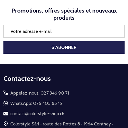
Promotions, offres spéciales et nouveaux
produits
Adresse
e-
mail
S’ABONNER
Début
Contactez-nous
du
Appelez-nous: 027 346 90 71
pied
de
WhatsApp: 076 405 85 15
page
contact@colorstyle-shop.ch
Colorstyle Sàrl • route des Rottes 8 • 1964 Conthey •