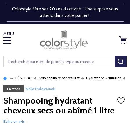
Colorstyle fête ses 20 ans d'activité - Une surprise vous
attend dans votre panier !
MENU
Rechercher
RE
RÉSULTAT
Soin capillaire par résultat
Hydratation • Nutrition
S
En stock
Wella Professionals
Shampooing hydratant
AJOU
À
cheveux secs ou abîmé 1 litre
LA
LISTE
D'ENV
Écrire un avis