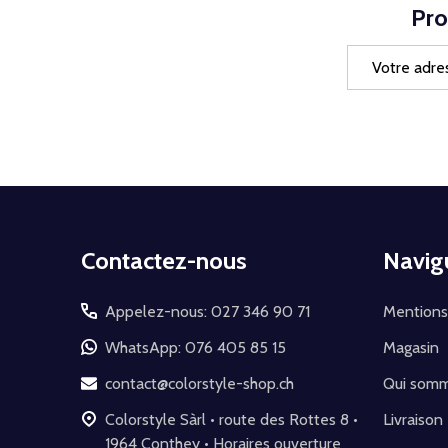
Pro
Adresse
e-
mail
Début
Contactez-nous
Navig
du
pied
Appelez-nous: 027 346 90 71
Mentions
de
WhatsApp: 076 405 85 15
Magasin
page
contact@colorstyle-shop.ch
Qui som
Colorstyle Sàrl • route des Rottes 8 •
Livraison
1964 Conthey • Horaires ouverture