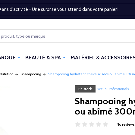
 ans d'activité - Une surprise vous attend dans votre panier !
ARQUE
BEAUTÉ & SPA
MATÉRIEL & ACCESSOIRE
Nutrition
Shampooing
Shampooing hydratant cheveux secs ou abîmé 300
En stock
Wella Professionals
Shampooing hy
ou abîmé 300
No reviews