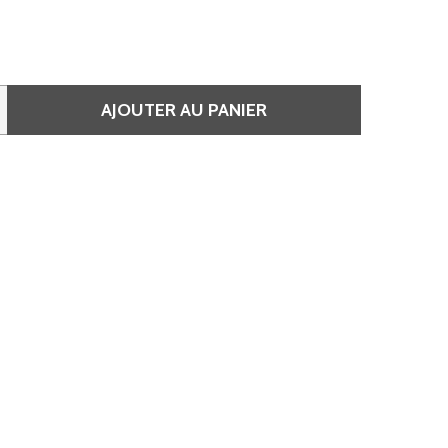
AJOUTER AU PANIER
DE SHAMPOOING HYDRATANT CHEVEUX SECS OU ABÎMÉ 300
 QUANTITÉ DE SHAMPOOING HYDRATANT CHEVEUX SECS O