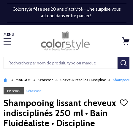
Colorstyle fête ses 20 ans d'activité - Une surprise vous
attend dans votre panier !
MENU
Rechercher
RE
MARQUE
Kérastase
Cheveux rebelles • Discipline
Shampooing l
En stock
Kérastase
Shampooing lissant cheveux
AJOU
À
indisciplinés 250 ml • Bain
LA
LISTE
Fluidéaliste • Discipline
D'ENV