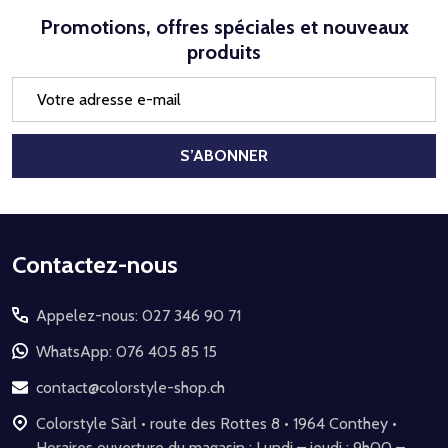
Promotions, offres spéciales et nouveaux
produits
Adresse
e-
mail
S’ABONNER
Début
Contactez-nous
du
Appelez-nous: 027 346 90 71
pied
de
WhatsApp: 076 405 85 15
page
contact@colorstyle-shop.ch
Colorstyle Sàrl • route des Rottes 8 • 1964 Conthey •
Horaires ouverture du magasin : Lundi – jeudi : 9h00 –