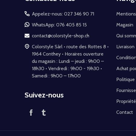
du
pied
Appelez-nous: 027 346 90 71
Mentions
de
WhatsApp: 076 405 85 15
Magasin
page
contact@colorstyle-shop.ch
Qui som
Colorstyle Sàrl • route des Rottes 8 •
Livraison
1964 Conthey • Horaires ouverture
Conditio
du magasin : Lundi – jeudi : 9h00 –
18h30 • Vendredi : 9h00 - 19h30 •
Achat pou
Samedi : 9h00 – 17h00
Politique
Fournisse
Suivez-nous
Propriété
Contact