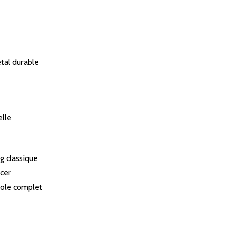
étal durable
elle
g classique
cer
cole complet