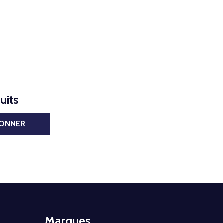
uits
BONNER
Marques