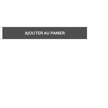
AJOUTER AU PANIER
E SHAMPOOING METAL DETOX 300 ML - METAL DX
QUANTITÉ DE SHAMPOOING METAL DETOX 300 ML - META