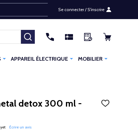
Se connecter / S'inscrire
RECHERCHER
S
APPAREIL ÉLECTRIQUE
MOBILIER
tal detox 300 ml -
AJOUTER
À
LA
LISTE
D'ENVIES
 yet
Écrire un avis