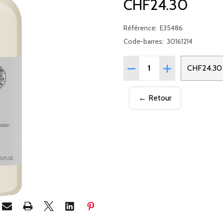
CHF24.30
Référence:
E35486
Code-barres:
30161214
Quantité:
RÉDUIRE LA QUANTITÉ D
AUGMENTER LA 
CHF24.30
← Retour