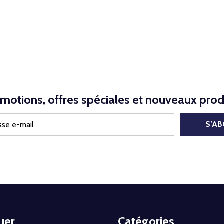
motions, offres spéciales et nouveaux prod
S’A
uer
Catégories