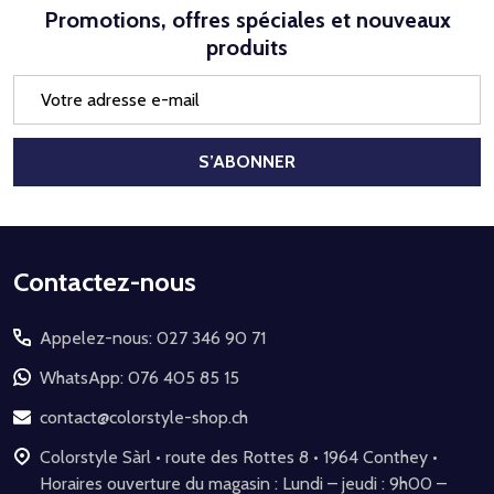
Promotions, offres spéciales et nouveaux
produits
Adresse
e-
mail
S’ABONNER
Début
Contactez-nous
du
Appelez-nous: 027 346 90 71
pied
de
WhatsApp: 076 405 85 15
page
contact@colorstyle-shop.ch
Colorstyle Sàrl • route des Rottes 8 • 1964 Conthey •
Horaires ouverture du magasin : Lundi – jeudi : 9h00 –