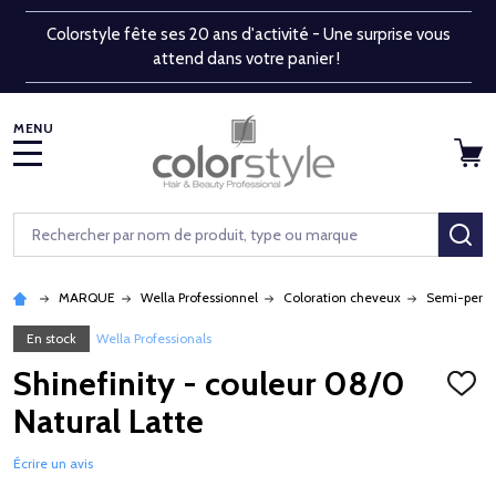
Colorstyle fête ses 20 ans d'activité - Une surprise vous
attend dans votre panier !
MENU
Rechercher
RE
MARQUE
Wella Professionnel
Coloration cheveux
Semi-perm
En stock
Wella Professionals
Shinefinity - couleur 08/0
AJOU
À
Natural Latte
LA
LISTE
D'ENV
Écrire un avis