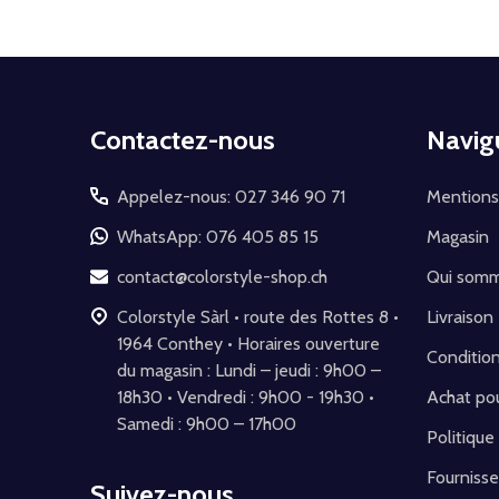
Début
Contactez-nous
Navig
du
pied
Appelez-nous: 027 346 90 71
Mentions
de
WhatsApp: 076 405 85 15
Magasin
page
contact@colorstyle-shop.ch
Qui som
Colorstyle Sàrl • route des Rottes 8 •
Livraison
1964 Conthey • Horaires ouverture
Conditio
du magasin : Lundi – jeudi : 9h00 –
18h30 • Vendredi : 9h00 - 19h30 •
Achat pou
Samedi : 9h00 – 17h00
Politique
Fournisse
Suivez-nous