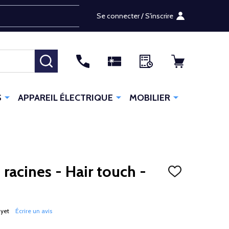
Se connecter / S'inscrire
RECHERCHER
S
APPAREIL ÉLECTRIQUE
MOBILIER
racines - Hair touch -
AJOUTER
À
LA
LISTE
D'ENVIES
 yet
Écrire un avis