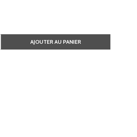
AJOUTER AU PANIER
E SPRAY RETOUCHE RACINES - HAIR TOUCH - BRUN ACAJOU
QUANTITÉ DE SPRAY RETOUCHE RACINES - HAIR TOUCH - 