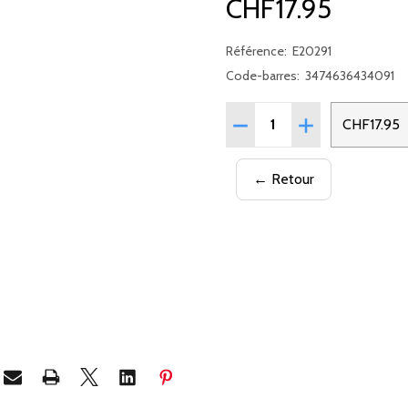
CHF17.95
Référence:
E20291
Code-barres:
3474636434091
Quantité:
RÉDUIRE LA QUANTITÉ D
AUGMENTER LA 
CHF17.95
← Retour