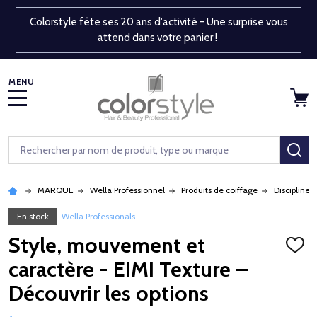
Colorstyle fête ses 20 ans d'activité - Une surprise vous
attend dans votre panier !
MENU
Rechercher
RE
MARQUE
Wella Professionnel
Produits de coiffage
Discipline,
En stock
Wella Professionals
Style, mouvement et
AJOU
À
caractère - EIMI Texture –
LA
LISTE
Découvrir les options
D'ENV