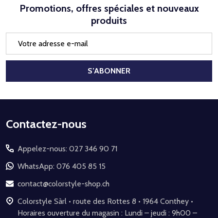
Promotions, offres spéciales et nouveaux
produits
Adresse
e-
mail
S’ABONNER
Début
Contactez-nous
du
Appelez-nous: 027 346 90 71
pied
de
WhatsApp: 076 405 85 15
page
contact@colorstyle-shop.ch
Colorstyle Sàrl • route des Rottes 8 • 1964 Conthey •
Horaires ouverture du magasin : Lundi – jeudi : 9h00 –