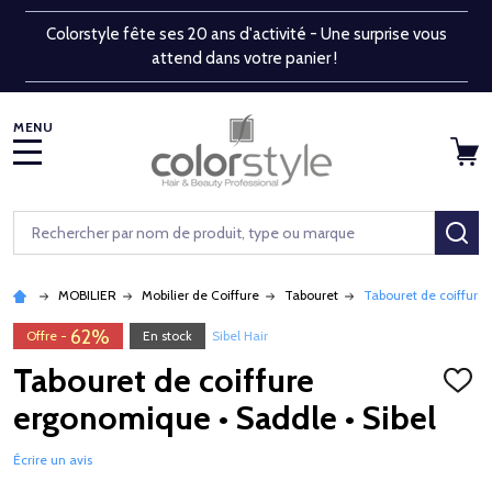
Colorstyle fête ses 20 ans d'activité - Une surprise vous
attend dans votre panier !
MENU
Rechercher
RE
MOBILIER
Mobilier de Coiffure
Tabouret
Tabouret de coiffure 
62%
Offre -
En stock
Sibel Hair
Tabouret de coiffure
AJOU
À
ergonomique • Saddle • Sibel
LA
LISTE
D'ENV
Écrire un avis