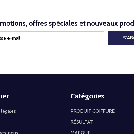
motions, offres spéciales et nouveaux prod
S’A
uer
Catégories
 légales
PRODUIT COIFFURE
RÉSULTAT
mes-nous
MARQUE