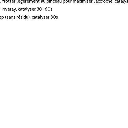
 frotter légèrement au pinceau pour maximiser l’accroche, cataly
 Inveray, catalyser 30–60s
p (sans résidu), catalyser 30s