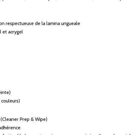
ion respectueuse de la lamina ungueale
 et acrygel
inte)
 couleurs)
ge (Cleaner Prep & Wipe)
’adhérence