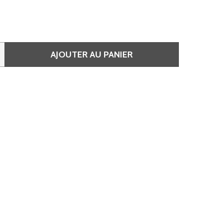
AJOUTER AU PANIER
 VERNIS SEMI-PERMANENT UV/LED INVERAY 10 ML – 009 FA
QUANTITÉ DE VERNIS SEMI-PERMANENT UV/LED INVERAY 10