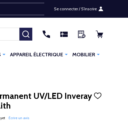
Se connecter / S'inscrire
RECHERCHER
S
APPAREIL ÉLECTRIQUE
MOBILIER
ermanent UV/LED Inveray
AJOUTER
À
ith
LA
LISTE
D'ENVIES
 yet
Écrire un avis