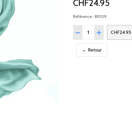
CHF24.95
Référence:
81009
Quantité:
RÉDUIRE LA QUANTITÉ DE
AUGMENTER LA 
CHF24.95
← Retour