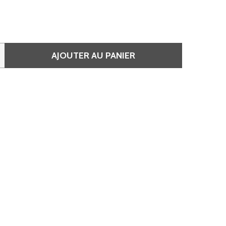
AJOUTER AU PANIER
 VERNIS SEMI-PERMANENT UV/LED INVERAY 10 ML – 012 IN
QUANTITÉ DE VERNIS SEMI-PERMANENT UV/LED INVERAY 10 