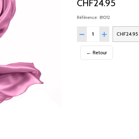
CHF24.95
Référence:
81012
Quantité:
RÉDUIRE LA QUANTITÉ DE
AUGMENTER LA 
CHF24.95
← Retour