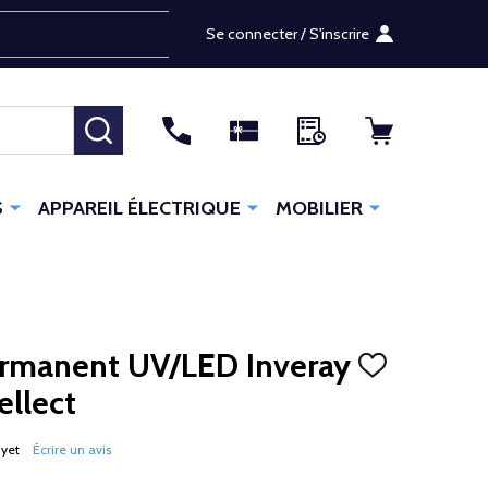
Se connecter / S'inscrire
RECHERCHER
S
APPAREIL ÉLECTRIQUE
MOBILIER
ermanent UV/LED Inveray
AJOUTER
À
ellect
LA
LISTE
D'ENVIES
 yet
Écrire un avis