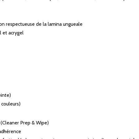
ion respectueuse de la lamina ungueale
 et acrygel
inte)
 couleurs)
ge (Cleaner Prep & Wipe)
’adhérence