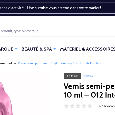
 ans d'activité - Une surprise vous attend dans votre panier !
ARQUE
BEAUTÉ & SPA
MATÉRIEL & ACCESSOIRE
ermanent
Vernis semi-permanent UV/LED Inveray 10 ml – 012 Intellect
En stock
Inveray
Vernis semi-p
10 ml – 012 Int
No reviews