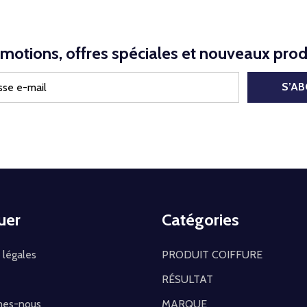
motions, offres spéciales et nouveaux prod
S’A
uer
Catégories
 légales
PRODUIT COIFFURE
RÉSULTAT
mes-nous
MARQUE