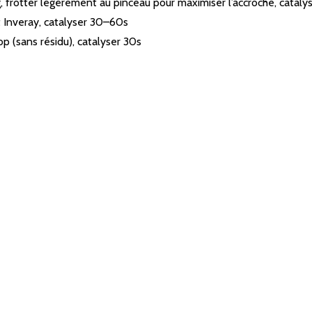
 frotter légèrement au pinceau pour maximiser l’accroche, cataly
 Inveray, catalyser 30–60s
p (sans résidu), catalyser 30s