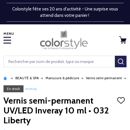
Colorstyle fête ses 20 ans d'activité - Une surprise vous
attend dans votre panier !
MENU
Rechercher
RE
BEAUTÉ & SPA
Manucure & pédicure
Vernis semi permanent
En stock
Inveray
Vernis semi-permanent
AJOU
À
UV/LED Inveray 10 ml • 032
LA
LISTE
Liberty
D'ENV