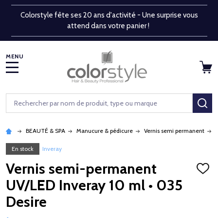
Colorstyle fête ses 20 ans d'activité - Une surprise vous
attend dans votre panier !
MENU
Rechercher
RE
BEAUTÉ & SPA
Manucure & pédicure
Vernis semi permanent
En stock
Inveray
Vernis semi-permanent
AJOU
À
UV/LED Inveray 10 ml • 035
LA
LISTE
Desire
D'ENV