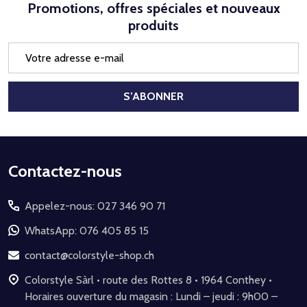
Promotions, offres spéciales et nouveaux
produits
Adresse
e-
mail
S’ABONNER
Début
Contactez-nous
du
Appelez-nous: 027 346 90 71
pied
de
WhatsApp: 076 405 85 15
page
contact@colorstyle-shop.ch
Colorstyle Sàrl • route des Rottes 8 • 1964 Conthey •
Horaires ouverture du magasin : Lundi – jeudi : 9h00 –