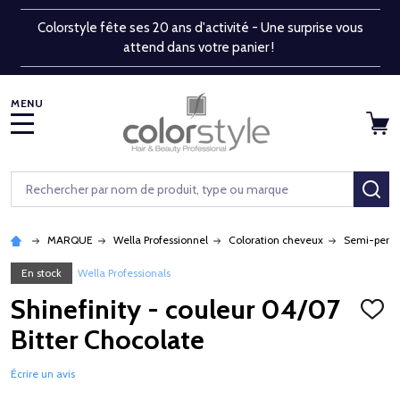
Colorstyle fête ses 20 ans d'activité - Une surprise vous
attend dans votre panier !
MENU
Rechercher
RE
MARQUE
Wella Professionnel
Coloration cheveux
Semi-perm
En stock
Wella Professionals
Shinefinity - couleur 04/07
AJOU
À
Bitter Chocolate
LA
LISTE
D'ENV
Écrire un avis