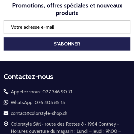
Promotions, offres spéciales et nouveaux
produits
Adresse
e-
mail
S’ABONNER
Début
Contactez-nous
du
Appelez-nous: 027 346 90 71
pied
de
WhatsApp: 076 405 85 15
page
contact@colorstyle-shop.ch
Colorstyle Sàrl • route des Rottes 8 • 1964 Conthey •
Horaires ouverture du magasin : Lundi – jeudi : 9h00 –