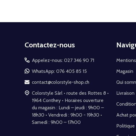
Début
Contactez-nous
Navig
du
pied
Appelez-nous: 027 346 90 71
Mentions
de
WhatsApp: 076 405 85 15
Magasin
page
contact@colorstyle-shop.ch
Qui som
Colorstyle Sàrl • route des Rottes 8 •
Livraison
1964 Conthey • Horaires ouverture
Conditio
du magasin : Lundi – jeudi : 9h00 –
18h30 • Vendredi : 9h00 - 19h30 •
Achat pou
Samedi : 9h00 – 17h00
Politique