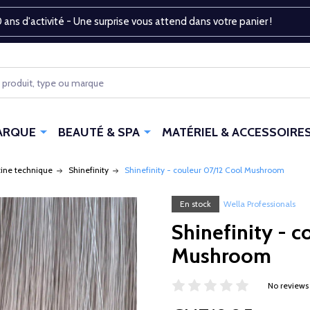
 ans d'activité - Une surprise vous attend dans votre panier !
ARQUE
BEAUTÉ & SPA
MATÉRIEL & ACCESSOIRE
tine technique
Shinefinity
Shinefinity - couleur 07/12 Cool Mushroom
En stock
Wella Professionals
Shinefinity - c
Mushroom
No reviews