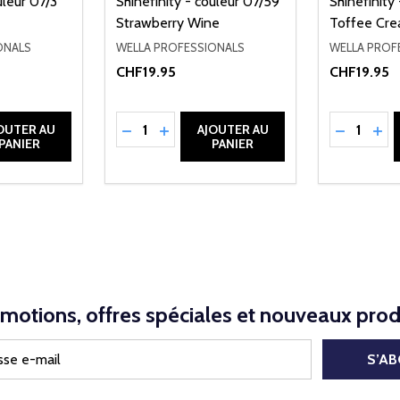
uleur 07/3
Shinefinity - couleur 07/59
Shinefinity
Strawberry Wine
Toffee Cr
ONALS
WELLA PROFESSIONALS
WELLA PROF
CHF19.95
CHF19.95
Quantité:
Quantité:
NED
QUANTITÉ DE UNDEFINED
TER LA QUANTITÉ DE UNDEFINED
RÉDUIRE LA QUANTITÉ DE UNDEFINED
AUGMENTER LA QUANTITÉ DE UND
RÉDUIRE 
AUG
OUTER AU
AJOUTER AU
PANIER
PANIER
motions, offres spéciales et nouveaux prod
S’A