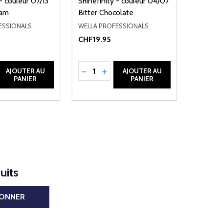
 - couleur 07/13
Shinefinity - couleur 04/07
eam
Bitter Chocolate
ESSIONALS
WELLA PROFESSIONALS
CHF19.95
Quantité:
EFINED
LA QUANTITÉ DE UNDEFINED
MENTER LA QUANTITÉ DE UNDEFINED
RÉDUIRE LA QUANTITÉ DE UNDEFINE
AUGMENTER LA QUANTITÉ DE 
AJOUTER AU
AJOUTER AU
PANIER
PANIER
uits
BONNER