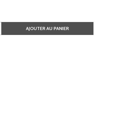
AJOUTER AU PANIER
E SHINEFINITY - COULEUR 07/12 COOL MUSHROOM
QUANTITÉ DE SHINEFINITY - COULEUR 07/12 COOL MUSH