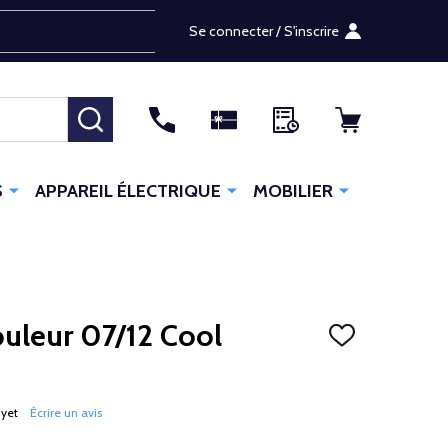
Se connecter / S'inscrire
RECHERCHER
S
APPAREIL ÉLECTRIQUE
MOBILIER
ouleur 07/12 Cool
AJOUTER
À
LA
LISTE
D'ENVIES
 yet
Écrire un avis