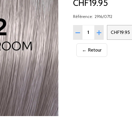
CHF19.95
Référence:
2916/0712
Quantité:
RÉDUIRE LA QUANTITÉ D
AUGMENTER LA 
CHF19.95
← Retour