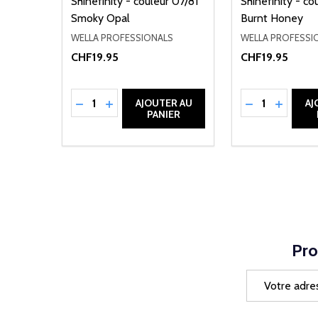
Shinefinity - couleur 07/81
Shinefinity - co
Smoky Opal
Burnt Honey
WELLA PROFESSIONALS
WELLA PROFESSI
CHF19.95
CHF19.95
Quantité:
Quantité:
RÉDUIRE LA QUANTITÉ DE UNDEFINED
AUGMENTER LA QUANTITÉ DE UNDEFI
RÉDUIRE LA 
AUGMEN
AJOUTER AU
AJ
PANIER
Pro
Adresse
e-
mail