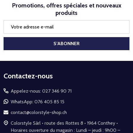
Promotions, offres spéciales et nouveaux
produits
Adresse
e-
mail
S’ABONNER
Début
Contactez-nous
du
Appelez-nous: 027 346 90 71
pied
de
WhatsApp: 076 405 85 15
page
contact@colorstyle-shop.ch
Colorstyle Sàrl • route des Rottes 8 • 1964 Conthey •
Horaires ouverture du magasin : Lundi – jeudi : 9h00 –