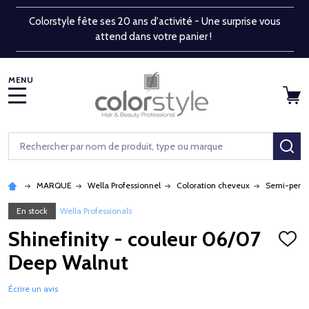
Colorstyle fête ses 20 ans d'activité - Une surprise vous
attend dans votre panier !
MENU
Rechercher
RE
MARQUE
Wella Professionnel
Coloration cheveux
Semi-perm
En stock
Wella Professionals
Shinefinity - couleur 06/07
AJOU
À
Deep Walnut
LA
LISTE
D'ENV
Écrire un avis