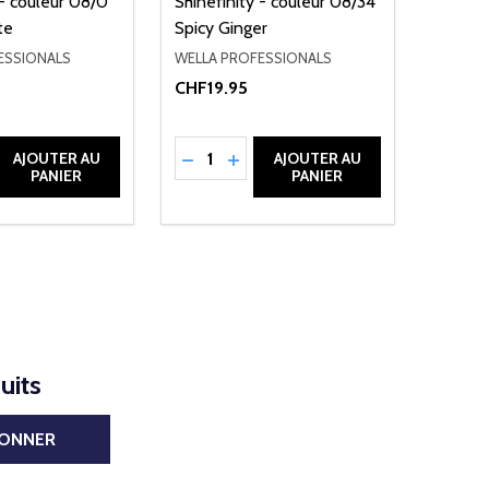
 - couleur 08/0
Shinefinity - couleur 08/34
te
Spicy Ginger
ESSIONALS
WELLA PROFESSIONALS
CHF19.95
Quantité:
EFINED
LA QUANTITÉ DE UNDEFINED
MENTER LA QUANTITÉ DE UNDEFINED
RÉDUIRE LA QUANTITÉ DE UNDEFINE
AUGMENTER LA QUANTITÉ DE 
AJOUTER AU
AJOUTER AU
PANIER
PANIER
uits
BONNER