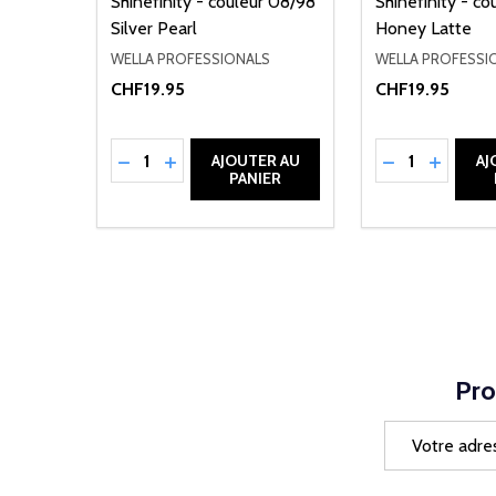
Shinefinity - couleur 08/98
Shinefinity - c
Silver Pearl
Honey Latte
WELLA PROFESSIONALS
WELLA PROFESSI
CHF19.95
CHF19.95
Quantité:
Quantité:
RÉDUIRE LA QUANTITÉ DE UNDEFINED
AUGMENTER LA QUANTITÉ DE UNDEFI
RÉDUIRE LA 
AUGMEN
AJOUTER AU
AJ
PANIER
Pro
Adresse
e-
mail