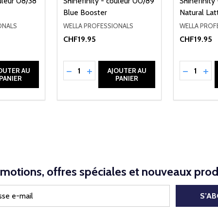
ouleur 08/38
Shinefinity - couleur 00/89
Shinefinity
Blue Booster
Natural Lat
ONALS
WELLA PROFESSIONALS
WELLA PROF
CHF19.95
CHF19.95
Quantité:
Quantité:
NED
QUANTITÉ DE UNDEFINED
TER LA QUANTITÉ DE UNDEFINED
RÉDUIRE LA QUANTITÉ DE UNDEFINED
AUGMENTER LA QUANTITÉ DE UND
RÉDUIRE 
AUG
OUTER AU
AJOUTER AU
PANIER
PANIER
motions, offres spéciales et nouveaux prod
S’A