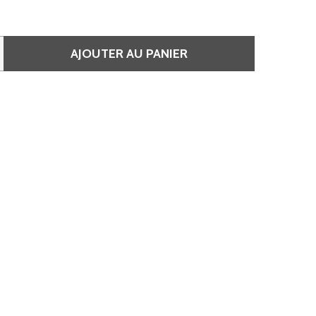
AJOUTER AU PANIER
 SHINEFINITY - COULEUR 08/8 BLUE PEARL
QUANTITÉ DE SHINEFINITY - COULEUR 08/8 BLUE PEARL