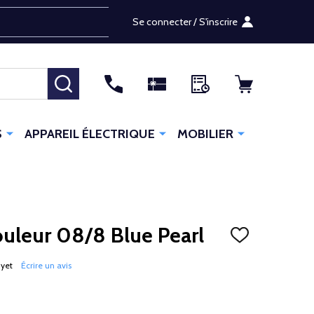
Se connecter / S'inscrire
RECHERCHER
S
APPAREIL ÉLECTRIQUE
MOBILIER
ouleur 08/8 Blue Pearl
AJOUTER
À
LA
 yet
Écrire un avis
LISTE
D'ENVIES