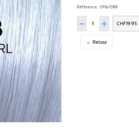
Référence:
2916/088
Quantité:
RÉDUIRE LA QUANTITÉ DE
AUGMENTER LA 
CHF19.95
← Retour