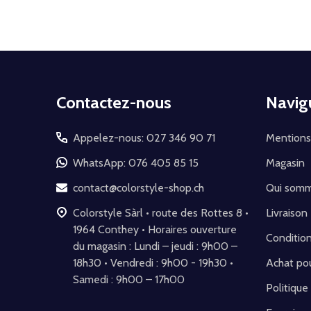
Début
Contactez-nous
Navig
du
pied
Appelez-nous: 027 346 90 71
Mentions
de
WhatsApp: 076 405 85 15
Magasin
page
contact@colorstyle-shop.ch
Qui som
Colorstyle Sàrl • route des Rottes 8 •
Livraison
1964 Conthey • Horaires ouverture
Conditio
du magasin : Lundi – jeudi : 9h00 –
18h30 • Vendredi : 9h00 - 19h30 •
Achat pou
Samedi : 9h00 – 17h00
Politique