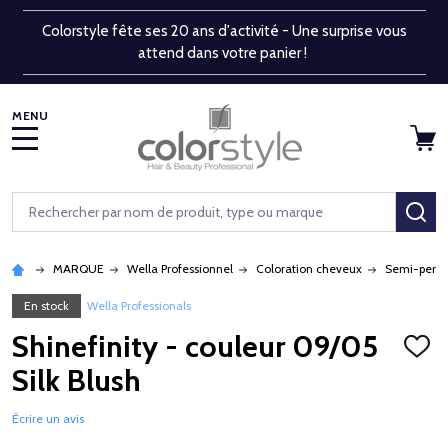
Colorstyle fête ses 20 ans d'activité - Une surprise vous
attend dans votre panier !
MENU
Rechercher
RE
MARQUE
Wella Professionnel
Coloration cheveux
Semi-perm
En stock
Wella Professionals
Shinefinity - couleur 09/05
AJOU
À
Silk Blush
LA
LISTE
D'ENV
Écrire un avis