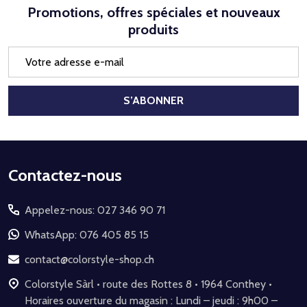
Promotions, offres spéciales et nouveaux
produits
Adresse
e-
mail
S’ABONNER
Début
Contactez-nous
du
Appelez-nous: 027 346 90 71
pied
de
WhatsApp: 076 405 85 15
page
contact@colorstyle-shop.ch
Colorstyle Sàrl • route des Rottes 8 • 1964 Conthey •
Horaires ouverture du magasin : Lundi – jeudi : 9h00 –